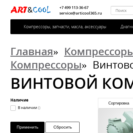
+7 499 113-36-67
service@articool365.ru
Компрессоры, запчасти, масла, аксессуары
Диагн
Главная
»
Компрессоры,
Компрессоры
»
Винтово
ВИНТОВОЙ КОМ
Наличие
В наличии
()
Применить
Сбросить