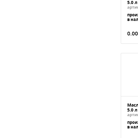
5.0 л
артик
прои
в на
0.00
Масл
5.0 л
артик
прои
в на