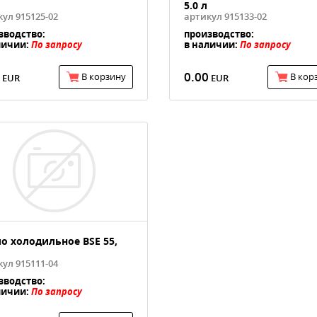
5.0 л
ул 915125-02
артикул 915133-02
зводство:
производство:
личии:
По запросу
в наличии:
По запросу
0.00
В корзину
В кор
о холодильное BSE 55,
ул 915111-04
зводство:
личии:
По запросу