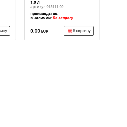
1.0 л
артикул 915111-02
производство:
в наличии:
По запросу
0.00
зину
В корзину