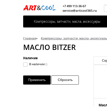
+7 499 113-36-67
service@articool365.ru
Компрессоры, запчасти, масла, аксессуары
Главная
»
Компрессоры, запчасти, масла, аксессуар
МАСЛО BITZER
Наличие
В наличии
()
Применить
Сбросить
Масл