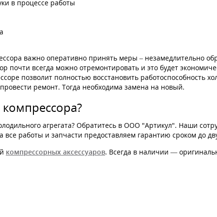
уки в процессе работы
а
ессора важно оперативно принять меры – незамедлительно об
р почти всегда можно отремонтировать и это будет экономичес
ссоре позволит полностью восстановить работоспособность хол
провести ремонт. Тогда необходима замена на новый.
 компрессора?
 холодильного агрегата? Обратитесь в ООО "Артикул". Наши со
 все работы и запчасти предоставляем гарантию сроком до дву
ей
компрессорных аксессуаров
. Всегда в наличии — оригинал