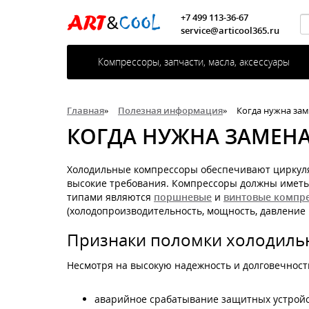
+7 499 113-36-67
service@articool365.ru
Компрессоры, запчасти, масла, аксессуары
Главная
»
Полезная информация
»
Когда нужна зам
КОГДА НУЖНА ЗАМЕН
Холодильные компрессоры обеспечивают циркуляц
высокие требования. Компрессоры должны иметь
типами являются
поршневые
и
винтовые компр
(холодопроизводительность, мощность, давление и 
Признаки поломки холодиль
Несмотря на высокую надежность и долговечность
аварийное срабатывание защитных устройст