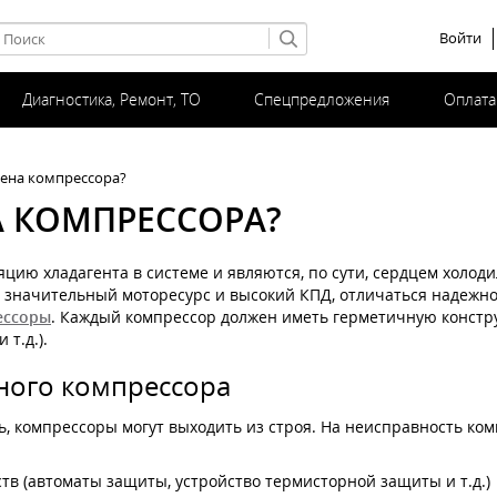
Войти
Диагностика, Ремонт, ТО
Спецпредложения
Оплата
ена компрессора?
А КОМПРЕССОРА?
ию хладагента в системе и являются, по сути, сердцем холод
 значительный моторесурс и высокий КПД, отличаться надежн
ессоры
. Каждый компрессор должен иметь герметичную конст
т.д.).
ного компрессора
, компрессоры могут выходить из строя. На неисправность ко
в (автоматы защиты, устройство термисторной защиты и т.д.)