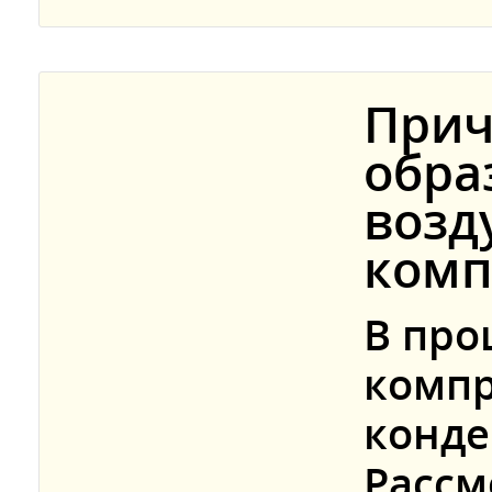
Прич
обра
возд
комп
В про
компр
конде
Рассм