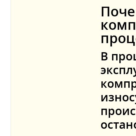
Поче
комп
проц
В про
экспл
компр
износ
проис
остан