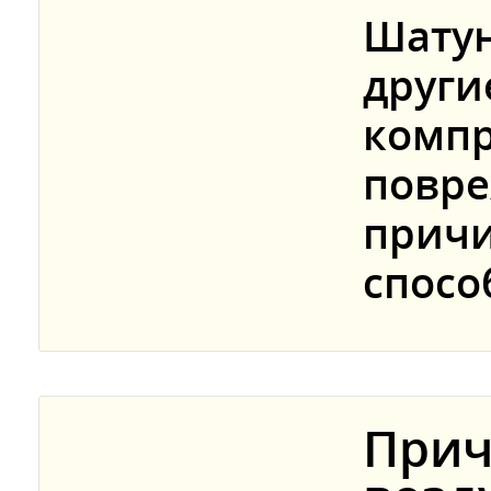
Шатун
други
компр
повре
причи
спосо
Прич