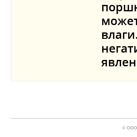
поршн
может
влаги
негат
явлен
© ООО 