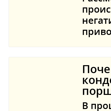
проис
негат
приво
Поче
конд
порш
В про