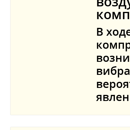
возд
комп
В ход
компр
возн
вибра
вероя
явлен