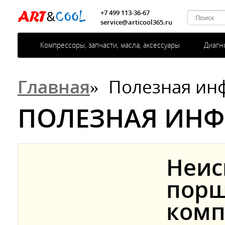
+7 499 113-36-67
service@articool365.ru
Компрессоры, запчасти, масла, аксессуары
Диагн
Главная
»
Полезная ин
ПОЛЕЗНАЯ ИН
Неис
порш
комп