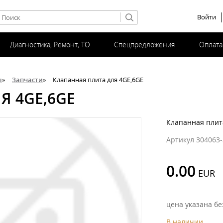
Войти
Диагностика, Ремонт, ТО
Спецпредложения
Оплата
ы
»
Запчасти
»
Клапанная плита для 4GE,6GE
Я 4GE,6GE
Клапанная плит
Артикул 304063-
0.00
цена указана бе
В наличии