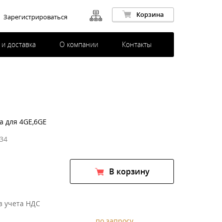
Корзина
Зарегистрироваться
 и доставка
О компании
Контакты
а для 4GE,6GE
34
В корзину
з учета НДС
по запросу