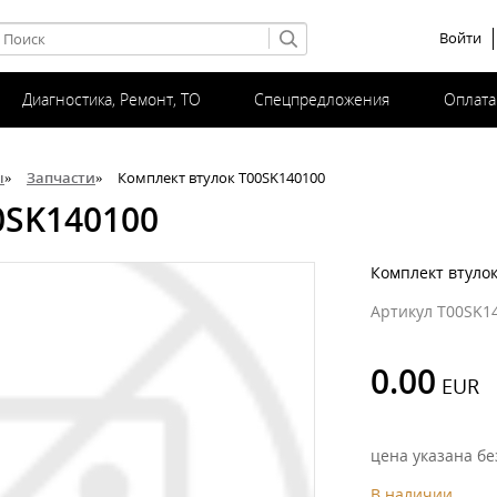
Войти
Диагностика, Ремонт, ТО
Спецпредложения
Оплата
ы
»
Запчасти
»
Комплект втулок T00SK140100
SK140100
Комплект втуло
Артикул T00SK1
0.00
цена указана бе
В наличии