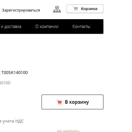
Корзина
Зарегистрироваться
 и доставка
О компании
Контакты
к T00SK140100
40100
В корзину
з учета НДС
по запросу